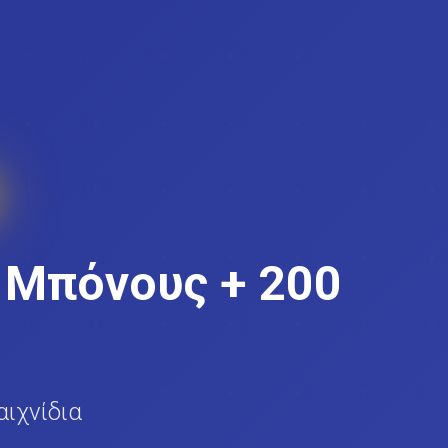
 Μπόνους + 200
αιχνίδια